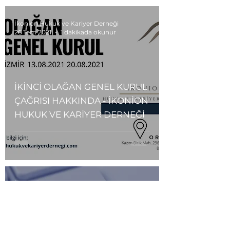
İkonion Hukuk ve Kariyer Derneği
26 Tem 2021
1 dakikada okunur
İKİNCİ OLAĞAN GENEL KURUL
ÇAĞRISI HAKKINDA - İKONİON
HUKUK VE KARİYER DERNEĞİ
İkonion Hukuk ve Kariyer Derneği
10 Tem 2021
4 dakikada okunur