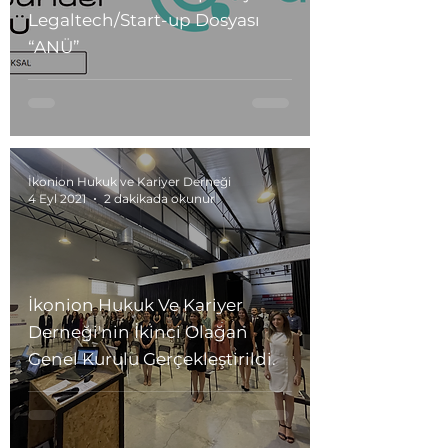
Legaltech/Start-up Dosyası
“ANÜ”
İkonion Hukuk ve Kariyer Derneği
4 Eyl 2021
2 dakikada okunur
İkonion Hukuk Ve Kariyer
Derneği'nin İkinci Olağan
Genel Kurulu Gerçekleştirildi.