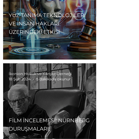
YÜZ TANIMA TEKNOLOJİLERİ
VE İNSAN HAKLARI
ÜZERİNDEKİ ETKİSİ
İkonion Hukuk ve Kariyer Derneği
18 Şub 2024
5 dakikada okunur
FİLM İNCELEMESİ: NÜRNBERG
DURUŞMALARI