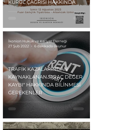
KURUL ÇAĞRISI HAKKINDA
İkonion Hukuk ve Kariyer Derneği
27 Şub 2022
6 dakikada okunur
TRAFİK KAZALARINDAN
KAYNAKLANAN "ARAÇ DEĞER
KAYBI" HAKKINDA BİLİNMESİ
GEREKENLER