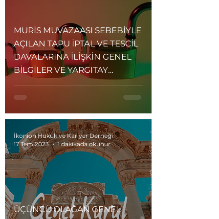
MURİS MUVAZAASI SEBEBİYLE
AÇILAN TAPU İPTAL VE TESCİL
DAVALARINA İLİŞKİN GENEL
BİLGİLER VE YARGITAY
KARARLARI IŞIĞINDA ÖNEMLİ
HUSUSLAR
İkonion Hukuk ve Kariyer Derneği
17 Tem 2023
1 dakikada okunur
ÜÇÜNCÜ OLAĞAN GENEL