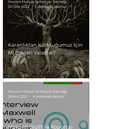
İkonion Hukuk ve Kariyer Derneği
30 Oca 2022
3 dakikada okunur
Karanlıktan Korktuğumuz İçin
Mi Devleti Yarattık?
İkonion Hukuk ve Kariyer Derneği
26 Ara 2021
4 dakikada okunur
Maxwell Wulff ile Röportaj-