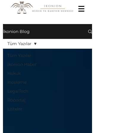
İkonion Blog
Tüm Yazılar
Tüm Yazılar
İkonion Haber
Hukuk
İnceleme
LegalTech
Röportaj
Listeler