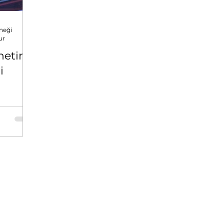
neği
ur
netin
i