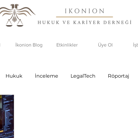
l
İkonion Blog
Etkinlikler
Üye Ol
İş
Hukuk
İnceleme
LegalTech
Röportaj