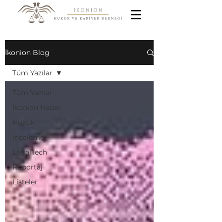
İkonion Blog
Tüm Yazılar
Tüm Yazılar
İkonion Haber
Hukuk
İnceleme
LegalTech
Röportaj
Listeler