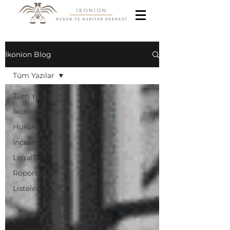
İkonion Blog
Tüm Yazılar
Tüm Yazılar
İkonion Haber
Hukuk
İnceleme
LegalTech
Röportaj
Listeler