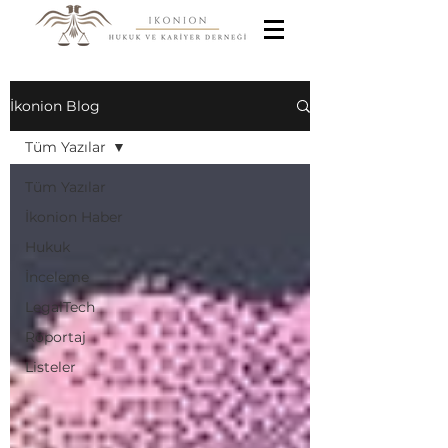
İkonion Blog
Tüm Yazılar
Tüm Yazılar
İkonion Haber
Hukuk
İnceleme
LegalTech
Röportaj
Listeler