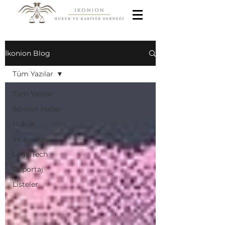
İkonion Blog
Tüm Yazılar
Tüm Yazılar
İkonion Haber
Hukuk
İnceleme
LegalTech
Röportaj
Listeler