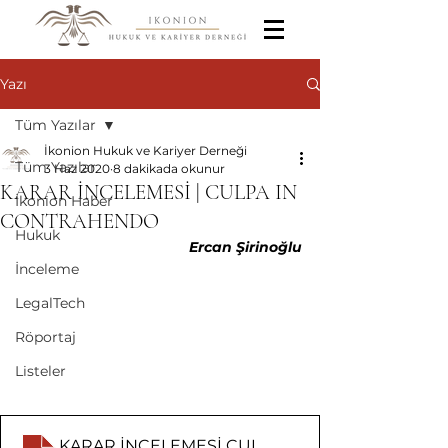
Yazı
Tüm Yazılar
İkonion Hukuk ve Kariyer Derneği
Tüm Yazılar
3 Haz 2020
8 dakikada okunur
KARAR İNCELEMESİ | CULPA IN
İkonion Haber
CONTRAHENDO
Hukuk
Ercan Şirinoğlu
İnceleme
LegalTech
Röportaj
Listeler
KARAR İNCELEMESİ CULPA IN CONTRAHENDO