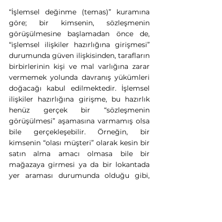
“İşlemsel değinme (temas)” kuramına 
göre; bir kimsenin, sözleşmenin 
görüşülmesine başlamadan önce de, 
“işlemsel ilişkiler hazırlığına girişmesi” 
durumunda güven ilişkisinden, tarafların 
birbirlerinin kişi ve mal varlığına zarar 
vermemek yolunda davranış yükümleri 
doğacağı kabul edilmektedir. İşlemsel 
ilişkiler hazırlığına girişme, bu hazırlık 
henüz gerçek bir “sözleşmenin 
görüşülmesi” aşamasına varmamış olsa 
bile gerçekleşebilir. Örneğin, bir 
kimsenin “olası müşteri” olarak kesin bir 
satın alma amacı olmasa bile bir 
mağazaya girmesi ya da bir lokantada 
yer araması durumunda olduğu gibi, 
Alman Fedaral Mahkemesinin yukarıda 
sözü geçen “muz kabuğu kararı” da bu 
görüşe uygundur.
[5]