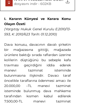
dosyasını indir • 602KB
I. Kararın Künyesi ve Karara Konu 
Olayın Özeti
(Yargıtay Hukuk Genel Kurulu E:2010/13-
593, K: 2010/623 Tarih: 01.12.2010)
Dava konusu, davacının davalı şirketin 
bir mağazasına gittiği, mağazada 
ürünlere baktığı sırada raflardan üzerine 
kolilerin düştüğünü bu sebeple kafa 
travması geçirdiğini iddia ederek 
manevi tazminat isteminde 
bulunmasına ilişkindir. Davacı taraf 
öncelikle taraflarına ödenmesi amacı ile 
20.000,00 –TL manevi tazminat 
isteminde bulunmuş dava mahkeme 
tarafından kısmen kabul edilerek 
7.500,00-TL manevi tazminat 