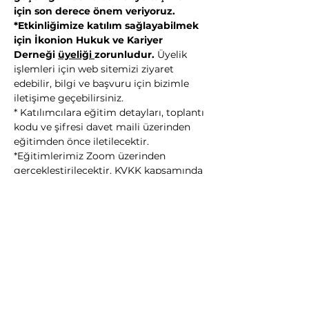
için son derece önem veriyoruz.
*Etkinliğimize katılım sağlayabilmek 
için İkonion Hukuk ve Kariyer 
Derneği 
üyeliği 
zorunludur.
 Üyelik 
işlemleri için web sitemizi ziyaret 
edebilir, bilgi ve başvuru için bizimle 
iletişime geçebilirsiniz.
* Katılımcılara eğitim detayları, toplantı 
kodu ve şifresi davet maili üzerinden 
eğitimden önce iletilecektir.
*Eğitimlerimiz Zoom üzerinden 
gerçekleştirilecektir. KVKK kapsamında 
hazırlanan aydınlatma metnine 
aşağıdan ulaşabilirsiniz.
Kişisel Verilerin Korunması Kanunu 
(KVKK) Kapsamında Webinar 
Aydınlatma Metni
Daha Fazla Göster
Bu Etkinliği Paylaş