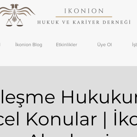
l
İkonion Blog
Etkinlikler
Üye Ol
İş
zleşme Hukuku
el Konular | İk