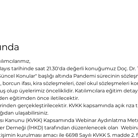
kında
lımcılarımız,
yıs tarihinde saat 21.30'da değerli konuğumuz Doç. Dr. T
cel Konular" başlığı altında Pandemi sürecinin sözleşme
orcun ifası, kira sözleşmeleri, özel okul sözleşmeleri konu
ş olup üyelerimiz önceliklidir. Katılımcılara eğitim detayl
den eğitimden önce iletilecektir.  
nden gerçekleştirilecektir. KVKK kapsamında açık rıza ta
dan ulaşabilirsiniz.
ması Kanunu (KVKK) Kapsamında Webinar Aydınlatma Metn
er Derneği (İHKD) tarafından düzenlenecek olan  Webinar
tişimin kurulması amacı ile 6698 Sayılı KVKK 5. madde 2. fık