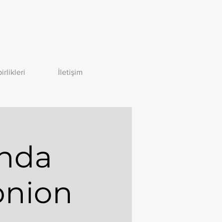
birlikleri
İletişim
nda
onion