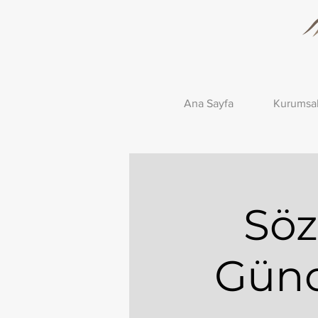
Ana Sayfa
Kurumsa
Sö
Günc