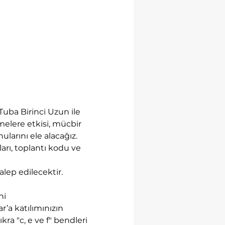
uba Birinci Uzun ile 
lere etkisi, mücbir 
larını ele alacağız. 
arı, toplantı kodu ve 
lep edilecektir. 
i 
’a katılımınızın 
ra "c, e ve f" bendleri 