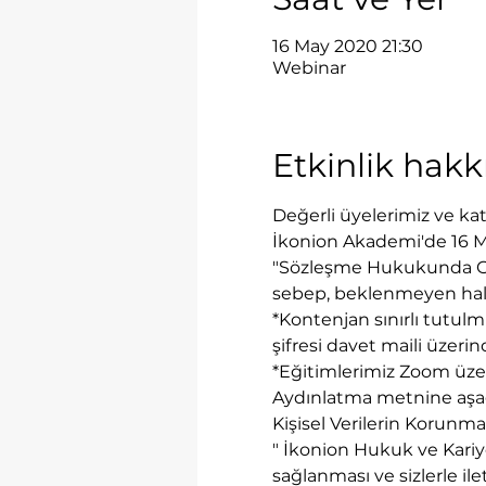
16 May 2020 21:30
Webinar
Etkinlik hak
Değerli üyelerimiz ve katı
İkonion Akademi'de 16 Ma
"Sözleşme Hukukunda Gün
sebep, beklenmeyen hal, b
*Kontenjan sınırlı tutulmu
şifresi davet maili üzerin
*Eğitimlerimiz Zoom üzeri
Aydınlatma metnine aşağı
Kişisel Verilerin Korun
" İkonion Hukuk ve Kariy
sağlanması ve sizlerle ile