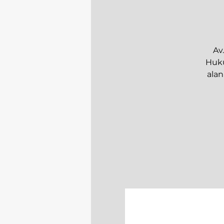
Av
Huku
alan