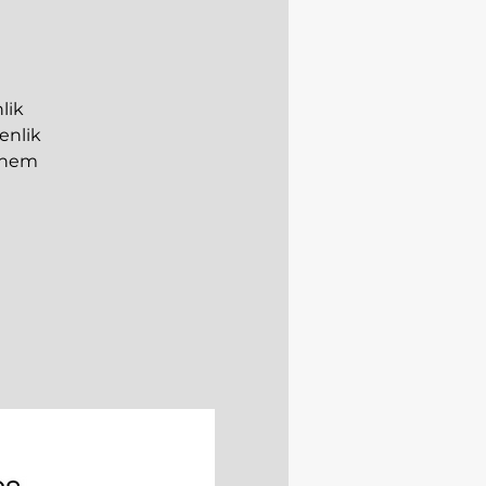
lik
enlik
k hem