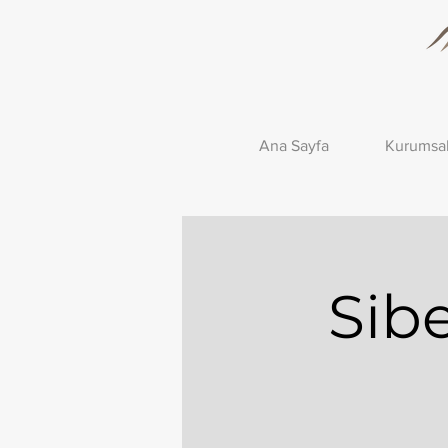
Ana Sayfa
Kurumsa
Sib