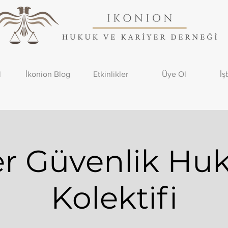
l
İkonion Blog
Etkinlikler
Üye Ol
İş
er Güvenlik Hu
Kolektifi