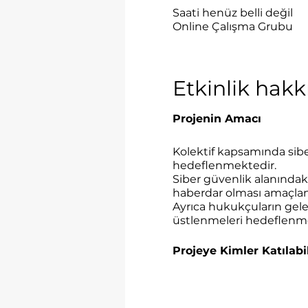
Saati henüz belli değil
Online Çalışma Grubu
Etkinlik hak
Projenin Amacı
Kolektif kapsamında siber
hedeflenmektedir.
Siber güvenlik alanındak
haberdar olması amaçla
Ayrıca hukukçuların gel
üstlenmeleri hedeflenme
Projeye Kimler Katılabil
Kolektife yalnızca hukuk 
*Başvurular üye öncelikli