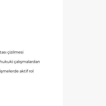
ası çizilmesi
 hukuki çalışmalardan
şmelerde aktif rol
labilecektir.