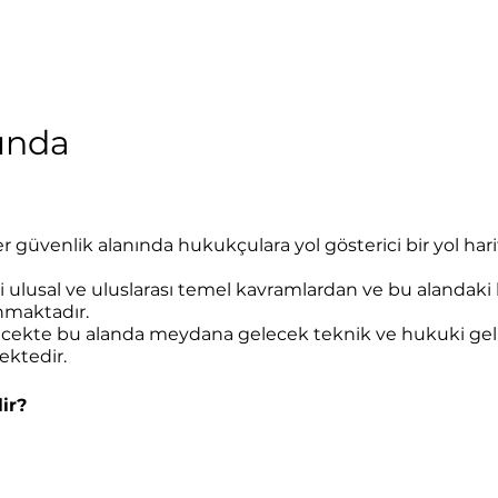
kında
 güvenlik alanında hukukçulara yol gösterici bir yol harit
i ulusal ve uluslarası temel kavramlardan ve bu alandaki
nmaktadır.
ecekte bu alanda meydana gelecek teknik ve hukuki geli
ktedir.
ir?
fakültesi öğrencileri ile hukuk fakültesi mezunları dahil o
 değerlendirilecektir.