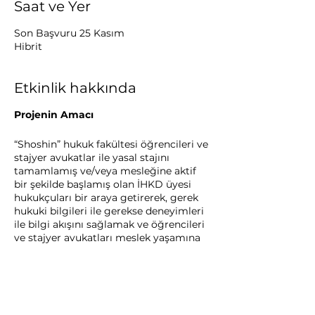
Saat ve Yer
Son Başvuru 25 Kasım
Hibrit
Etkinlik hakkında
Projenin Amacı
“Shoshin” hukuk fakültesi öğrencileri ve
stajyer avukatlar ile yasal stajını
tamamlamış ve/veya mesleğine aktif
bir şekilde başlamış olan İHKD üyesi
hukukçuları bir araya getirerek, gerek
hukuki bilgileri ile gerekse deneyimleri
ile bilgi akışını sağlamak ve öğrencileri
ve stajyer avukatları meslek yaşamına
yönelik desteklemeyi amaçlamaktadır.
Tamamen gönüllülük esasına dayanan
projede hukukun ve hukukçunun
Bu Etkinliği Paylaş
geliştirilmesi, mesleki dayanışmanın
arttırılması amaçlanmaktadır.