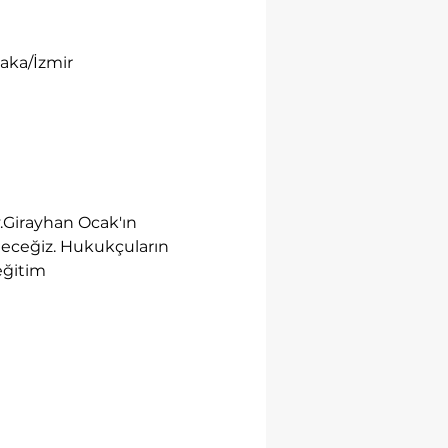
yaka/İzmir
.Girayhan Ocak'ın 
leceğiz. Hukukçuların 
eğitim 