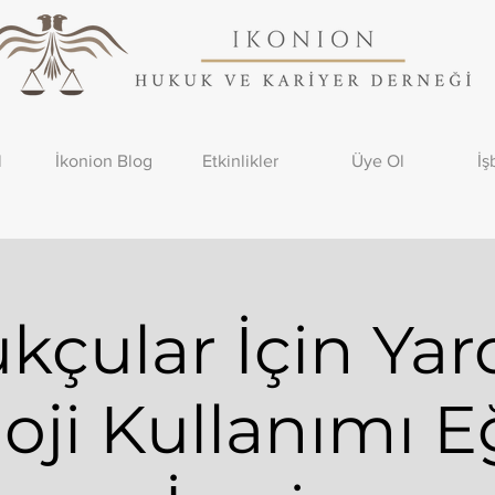
l
İkonion Blog
Etkinlikler
Üye Ol
İş
kçular İçin Yar
oji Kullanımı Eğ