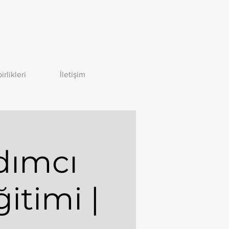
birlikleri
İletişim
dımcı
itimi |