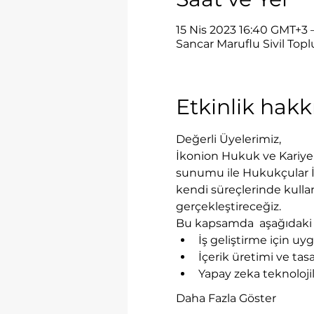
15 Nis 2023 16:40 GMT+3 
Sancar Maruflu Sivil Topl
Etkinlik hak
Değerli Üyelerimiz,
İkonion Hukuk ve Kariyer 
sunumu ile Hukukçular İç
kendi süreçlerinde kullana
gerçekleştireceğiz.
Bu kapsamda  aşağıdaki k
İş geliştirme için uy
İçerik üretimi ve ta
Yapay zeka teknolojil
Daha Fazla Göster