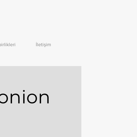
birlikleri
İletişim
konion