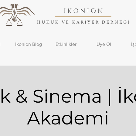
l
İkonion Blog
Etkinlikler
Üye Ol
İş
 & Sinema | İ
Akademi