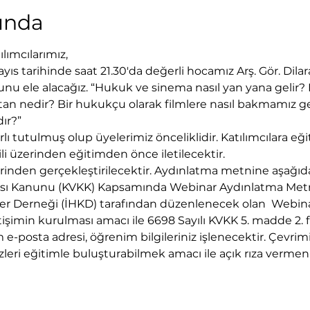
kında
lımcılarımız,
s tarihinde saat 21.30'da değerli hocamız Arş. Gör. Dilara 
ele alacağız. “Hukuk ve sinema nasıl yan yana gelir? B
atan nedir? Bir hukukçu olarak filmlere nasıl bakmamız ge
ır?” 
ırlı tutulmuş olup üyelerimiz önceliklidir. Katılımcılara eği
li üzerinden eğitimden önce iletilecektir.  
inden gerçekleştirilecektir. Aydınlatma metnine aşağıdan
ması Kanunu (KVKK) Kapsamında Webinar Aydınlatma Metn
er Derneği (İHKD) tarafından düzenlenecek olan  Webinar
tişimin kurulması amacı ile 6698 Sayılı KVKK 5. madde 2. fık
e-posta adresi, öğrenim bilgileriniz işlenecektir. Çevrim
leri eğitimle buluşturabilmek amacı ile açık rıza vermen