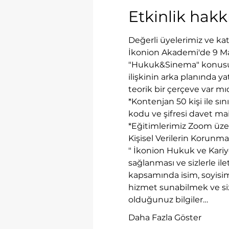
Etkinlik hak
Değerli üyelerimiz ve katı
İkonion Akademi'de 9 Mayı
"Hukuk&Sinema" konusunu 
ilişkinin arka planında y
teorik bir çerçeve var mıd
*Kontenjan 50 kişi ile sın
kodu ve şifresi davet mai
*Eğitimlerimiz Zoom üzer
Kişisel Verilerin Korun
" İkonion Hukuk ve Kariy
sağlanması ve sizlerle ile
kapsamında isim, soyisim 
hizmet sunabilmek ve siz
olduğunuz bilgiler…
Daha Fazla Göster