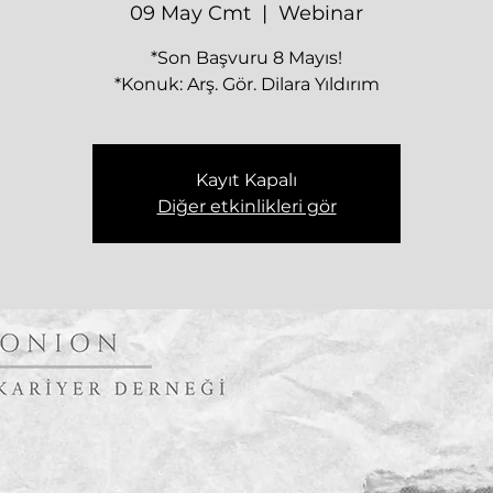
09 May Cmt
  |  
Webinar
*Son Başvuru 8 Mayıs!
*Konuk: Arş. Gör. Dilara Yıldırım
Kayıt Kapalı
Diğer etkinlikleri gör