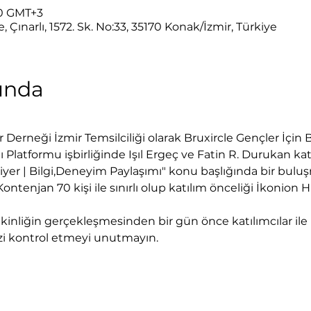
00 GMT+3
ınarlı, 1572. Sk. No:33, 35170 Konak/İzmir, Türkiye
kında
Derneği İzmir Temsilciliği olarak Bruxircle Gençler İçin B
latformu işbirliğinde Işıl Ergeç ve Fatin R. Durukan katı
iyer | Bilgi,Deneyim Paylaşımı" konu başlığında bir bulu
Kontenjan 70 kişi ile sınırlı olup katılım önceliği İkonion
kinliğin gerçekleşmesinden bir gün önce katılımcılar ile p
zi kontrol etmeyi unutmayın. 