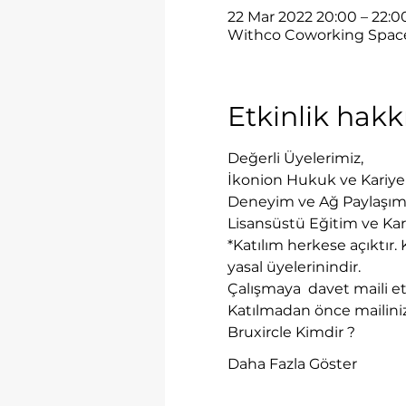
22 Mar 2022 20:00 – 22:
Withco Coworking Space, Ç
Etkinlik hak
Değerli Üyelerimiz,
İkonion Hukuk ve Kariyer 
Deneyim ve Ağ Paylaşımı P
Lisansüstü Eğitim ve Kar
*Katılım herkese açıktır. 
yasal üyelerinindir. 
Çalışmaya  davet maili et
Katılmadan önce mailini
Bruxircle Kimdir ?
Daha Fazla Göster