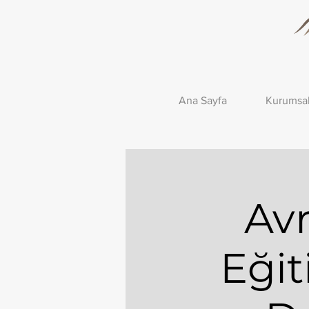
Ana Sayfa
Kurumsa
Av
Eğit