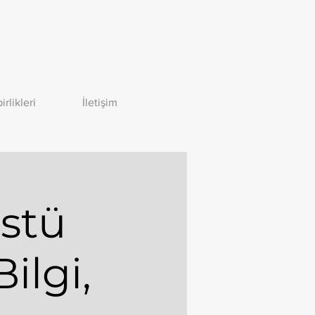
birlikleri
İletişim
stü
ilgi,