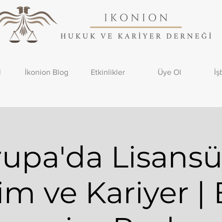
l
İkonion Blog
Etkinlikler
Üye Ol
İş
rupa'da Lisansü
im ve Kariyer | B