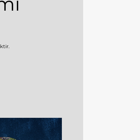
mı
ktir.