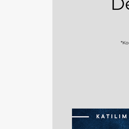
D
*Kon