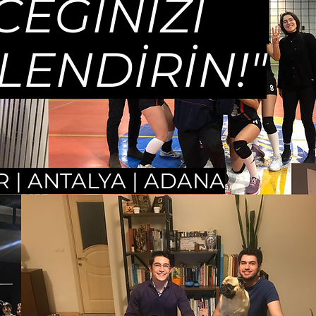
ECEĞİNİZİ
LENDİRİN!"
R | ANTALYA | ADANA