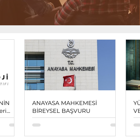
İNİN
ANAYASA MAHKEMESİ
Y
eri
BİREYSEL BAŞVURU
V
tleri
ÜZ
i