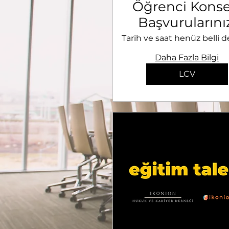
Öğrenci Konse
Başvurularını
Bekliyor!
Tarih ve saat henüz belli d
Daha Fazla Bilgi
LCV