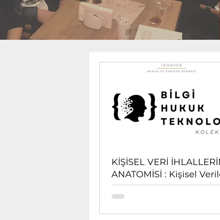
KİŞİSEL VERİ İHLALLER
ANATOMİSİ : Kişisel Veril
Koruma Kurulu Karar Öze
Üzerinden Türkiye’de Ver
Güvenliği Analizi