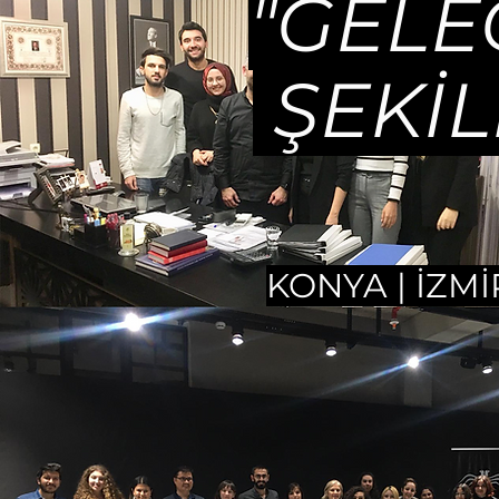
"GEL
ŞEKİL
KONYA | İZMİ