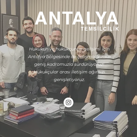
ANTALYA
TEMSİLCİLİK
Hukukun ve hukukçunun gelişimi için
Antalya bölgesinde de çalışmalarımızı
geniş kadromuzla sürdürüyoruz!
Hukukçular arası iletişim ağımızı
genişletiyoruz.