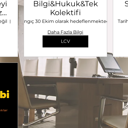
yi
Bilgi&Hukuk&Teknoloji
zı
Kolektifi
eğil
Başlangıç 30 Ekim olarak hedeflenmektedir.
-
Tari
Hibr
Daha Fazla Bilgi
LCV