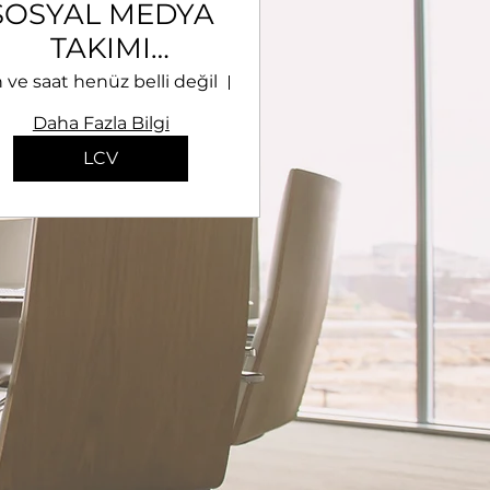
SOSYAL MEDYA
TAKIMI
ÜYELERİNİ
h ve saat henüz belli değil
it Çalışma Gerçekleştirilecektir.
-
ARIYORUZ
Daha Fazla Bilgi
LCV