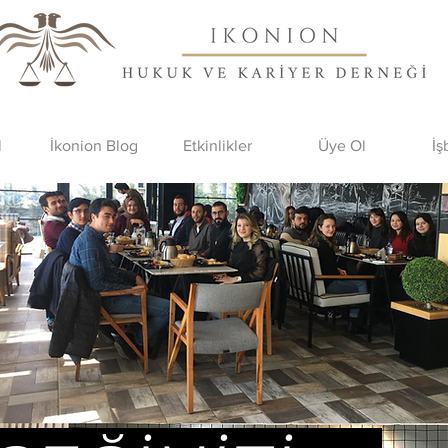
l
İkonion Blog
Etkinlikler
Üye Ol
İş