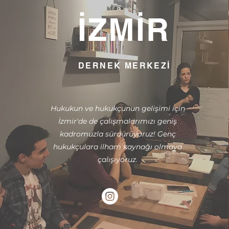
İZMİR
DERNEK MERKEZİ
Hukukun ve hukukçunun gelişimi için
İzmir'de de çalışmalarımızı geniş
kadromuzla sürdürüyoruz!
Genç
hukukçulara ilham kaynağı olmaya
çalışıyoruz.