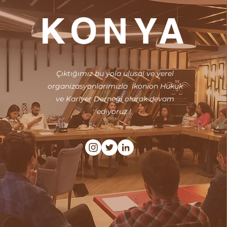
KONYA
Çıktığımız bu yola ulusal ve yerel
organizasyonlarımızla İkonion Hukuk
ve Kariyer Derneği olarak devam
ediyoruz !