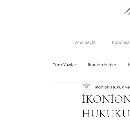
Ana Sayfa
Kurumsa
Tüm Yazılar
İkonion Haber
İkonion Hukuk ve
İKONİON
HUKUKU