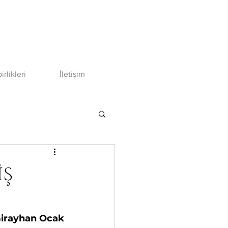
birlikleri
İletişim
İŞ
Girayhan Ocak