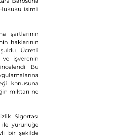
kara Barosuna 
ukuku isimli 
 şartlarının 
n haklarının 
ldu. Ücretli 
 ve işverenin 
incelendi. Bu 
ulamalarına 
neği konusuna 
ğin miktarı ne 
lik Sigortası 
ile yürürlüğe 
ı bir şekilde 