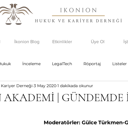
l
İkonion Blog
Etkinlikler
Üye Ol
İş
Hukuk
İnceleme
LegalTech
Röportaj
Listeler
 Kariyer Derneği
3 May 2020
1 dakikada okunur
 AKADEMİ | GÜNDEMDE 
Moderatörler: Gülce Türkmen-