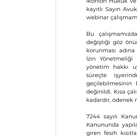
İkonion Hukuk ve 
kayıtlı Sayın Avu
webinar çalışmamız
Bu çalışmamızda 
değiştiği göz önü
korunması adına h
İzin Yönetmeliği 
yönetim hakkı uya
süreçte işyeri
geçilebilmesinin 
değinildi. Kısa ça
kadardır, ödenek n
7244 sayılı Kanun
Kanununda yapılan
giren fesih kısıt