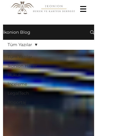
İkonion Blog
Tüm Yazılar
Tüm Yazılar
İkonion Haber
Hukuk
İnceleme
LegalTech
Röportaj
Listeler